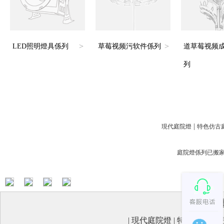
>
>
LED照明燈具係列
草莓视频污软件係列
道草莓视频
列
|
現代庭院燈
特色仿古
庭院燈係列已搬家-
|
現代庭院燈
|
特色仿古庭