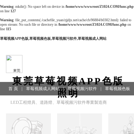
Warning
: mkdir(): No space left on device in
/home/www/wwwroot/Z1024.COM/func.php
on line
127
Warning
: file_put_contents(./cachefile_yuan/zjjdjx.net/cache/cb/96884/b0302.html): failed to
open stream: No such file or directory in
/home/www/wwwroot/Z1024.COM/func.php
on
line
115
草莓视频APP色版,草莓视频色板,草莓视频污软件,草莓视频成人网站
東莞草莓视频APP色版
首 頁
|
草莓视频成人网站
|
草莓视频污软件
|
草莓视频色板
照明
LED工程燈具、道路燈、草莓视频污软件專業製造商